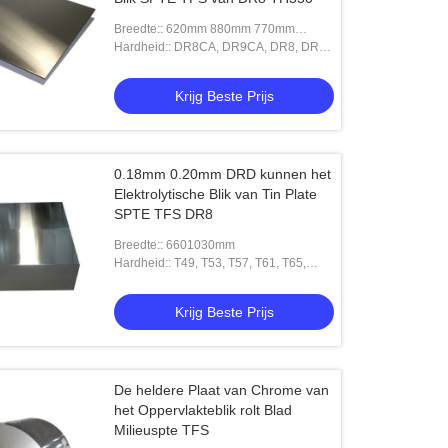
Breedte:: 620mm 880mm 770mm
980mm 960mm of aangepast
Hardheid:: DR8CA, DR9CA, DR8, DR9,
T5BA, T5CA, DR7CA, TH550, T4CA,
T4BA, L T5CA K, T3BA, T2.5BA, T2.5CA,
Krijg Beste Prijs
0.18mm 0.20mm DRD kunnen het
Elektrolytische Blik van Tin Plate
SPTE TFS DR8
Breedte:: 6601030mm
Hardheid:: T49, T53, T57, T61, T65,
TH520, TH550, TH580, TH620.
Krijg Beste Prijs
De heldere Plaat van Chrome van
het Oppervlakteblik rolt Blad
Milieuspte TFS