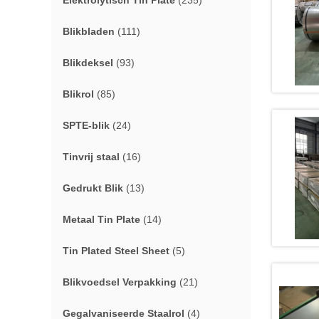
Elektrolytisch Tin Plate
(235)
Blikbladen
(111)
Blikdeksel
(93)
Blikrol
(85)
SPTE-blik
(24)
Tinvrij staal
(16)
Gedrukt Blik
(13)
Metaal Tin Plate
(14)
Tin Plated Steel Sheet
(5)
Blikvoedsel Verpakking
(21)
Gegalvaniseerde Staalrol
(4)