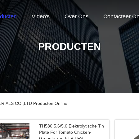
ducten
Video's
Over Ons
Contacteer O
PRODUCTEN
ALS CO.,LTD Producten Online
TH580 5.6/5.6 Elektrolytische Tin
Plate For Tomato Chicken-
Groente kan ETP TFS