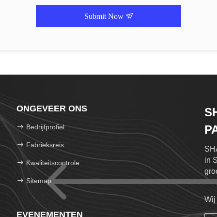
Submit Now
ONGEVEER ONS
S
Bedrijfprofiel
P
Fabrieksreis
SHA
in 
Kwaliteitscontrole
gro
Sitemap
Wij
EVENEMENTEN