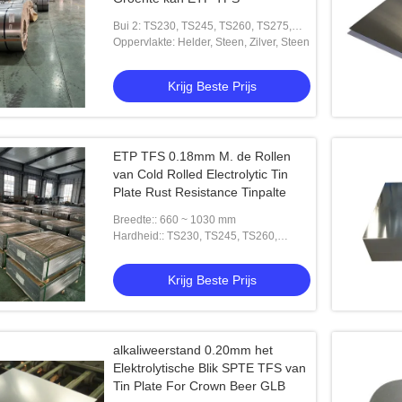
Bui 2: TS230, TS245, TS260, TS275,
TS290, TH415, TH435, TH520, TH550,
Oppervlakte: Helder, Steen, Zilver, Steen
TH580, TH620
Krijg Beste Prijs
ETP TFS 0.18mm M. de Rollen
van Cold Rolled Electrolytic Tin
Plate Rust Resistance Tinpalte
Breedte:: 660 ~ 1030 mm
Hardheid:: TS230, TS245, TS260,
TS275, TS290, TH415, TH435, TH520,
TH550, TH580, TH620
Krijg Beste Prijs
alkaliweerstand 0.20mm het
Elektrolytische Blik SPTE TFS van
Tin Plate For Crown Beer GLB