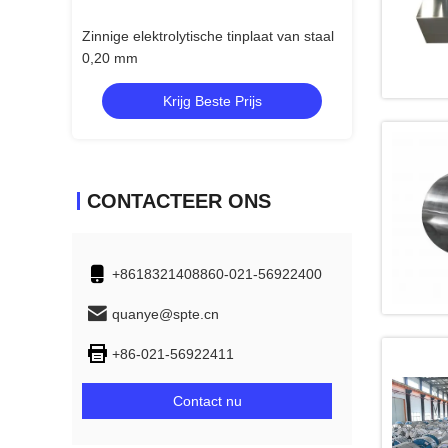
8 mm 0,19 mm
Zinnige elektrolytische tinplaat van staal
MR elektrolytisc
0,20 mm
mm 0,32 mm
s
Krijg Beste Prijs
Krij
CONTACTEER ONS
+8618321408860-021-56922400
quanye@spte.cn
+86-021-56922411
Contact nu