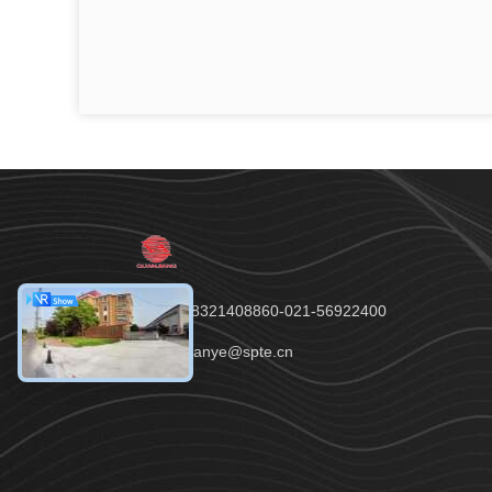
Tel.：+8618321408860-021-56922400
E-mail：quanye@spte.cn