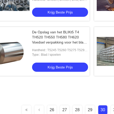
T5BA, T5CA, DR7CA, TH550, T4CA,
T4BA, L T5CA K, T3BA, T2.5BA, T2.5CA,
Krijg Beste Prijs
De Opslag van het BLIKt5 T4
TH520 TH550 TH580 TH620
Voedsel verpakking voor het blad
van het metaalblik
Hardheid:: TS245 TS260 TS275 TS290
TH520 TH550 TH580 TH620
Type:: Blad / spoelen
Krijg Beste Prijs
26
27
28
29
30