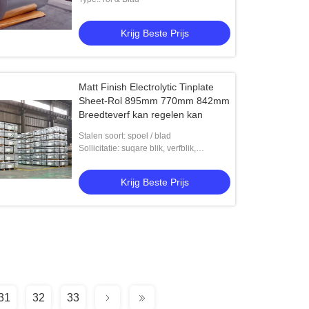
Krijg Beste Prijs
Matt Finish Electrolytic Tinplate
Sheet-Rol 895mm 770mm 842mm
Breedteverf kan regelen kan
Stalen soort: spoel / blad
Sollicitatie: suqare blik, verfblik,
elektrisch fornuis, tomatenblik, sardine
Krijg Beste Prijs
31
32
33