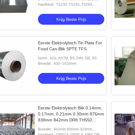
Hardheid:: TS230, TS245, TS260,
TS275, TS290, TH415, TH435, TH520,
he tinplaat 0,30 mm 0,31
de het tinbodem van 307# 83mm het
BLIK 
TH550, TH580, TH620
normale open eind met kuiltje voor
blikb
Krijg Beste Prijs
voedsel blik kan kan dekseldekking
g Beste Prijs
Krijg Beste Prijs
baseren
Eerste Elektrolytisch Tin Plate For
Food Can-Blik SPTE TFS
Norm:: AiSi, ASTM, BS, DIN, GB, JIS
Breedte:: 600~1020mm
Krijg Beste Prijs
Eerste Elektrolytisch Blik 0.14mm,
0.17mm, 0.21mm 0.30mm 876mm
838mm 842mm DR8 TH550
TS260 TS275 Elektrolytisch Tin
Breedte:: 842mm 800mm 929mm
Plate
900mm 730mm 960mm of aangepast
Hardheid:: DR8CA, DR9CA, DR8, DR9,