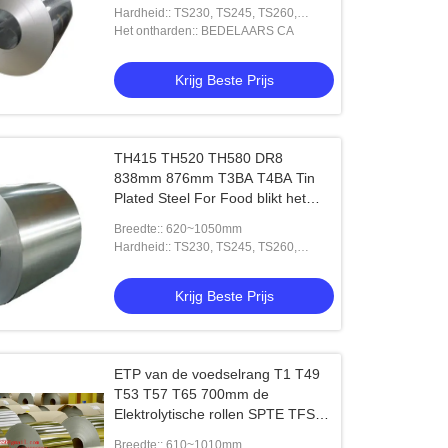
Hardheid:: TS230, TS245, TS260,
TS275, TS290, TH415, TH435, TH520,
Het ontharden:: BEDELAARS CA
TH550, TH580, TH620
Krijg Beste Prijs
TH415 TH520 TH580 DR8
838mm 876mm T3BA T4BA Tin
Plated Steel For Food blikt het
bladblik SPTE TFS van blikrollen
Breedte:: 620~1050mm
in
Hardheid:: TS230, TS245, TS260,
TS275, TS290, TH415, TH435, TH520,
TH550, TH580, TH620
Krijg Beste Prijs
ETP van de voedselrang T1 T49
T53 T57 T65 700mm de
Elektrolytische rollen SPTE TFS
van het Blikblad
Breedte:: 610~1010mm