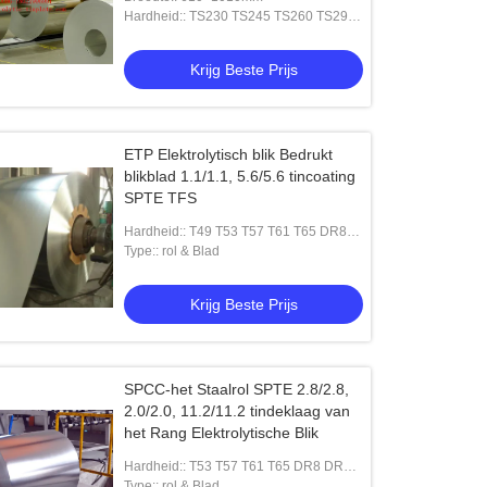
Hardheid:: TS230 TS245 TS260 TS290
TH415 TH435 TH435 TH520 TH620
voor Tin Can Packaging Elctrolytic-
Het koekjes Ingeblikte van de de
lad 0.20mm dikteblik ETP TFS
melkketchup van 200# 300# 603#
Krijg Beste Prijs
153mm DEKSEL van het het
Krijg Beste Prijs
Krijg Beste Prijs
middagmaaltin
ETP Elektrolytisch blik Bedrukt
blikblad 1.1/1.1, 5.6/5.6 tincoating
SPTE TFS
Hardheid:: T49 T53 T57 T61 T65 DR8
DR9 DR10
Type:: rol & Blad
Krijg Beste Prijs
SPCC-het Staalrol SPTE 2.8/2.8,
2.0/2.0, 11.2/11.2 tindeklaag van
het Rang Elektrolytische Blik
Hardheid:: T53 T57 T61 T65 DR8 DR9
DR10
Type:: rol & Blad