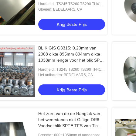
Hardheid:: TS245 TS260 TS290 TH415
TH435 TH550 TH580
Gloeien: BEDELAARS, CA
Krijg Beste Prijs
BLIK GIS G3315: 0.20mm van
2008 dikte 895mm 894mm dikte
1038mm lengte voor het blik SPTE
TFS van het kroonbier GLB
Hardheid:: TS245 TS260 TS290 TH415
TH435 TH550 TH580
Het ontharden: BEDELAARS, CA
Krijg Beste Prijs
Het zure van de de Ranglak van
het weerstands niet Giftige DR8
Voedsel blik SPTE TFS van Tin
Plated Steel
Video
Breedte:: 600~1050mm of aangepast