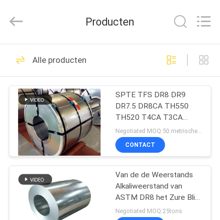
QUANYE
METAL
PACKAGING
Producten
MATERIALS
CO.,LTD.
All
Rights
HUIS
Reserved.
235
Alle producten
Elektrolytisch Tin
PRODUCTEN
Plate
SPTE TFS DR8 DR9
DR7.5 DR8CA TH550
VIDEO'S
TH520 T4CA T3CA
Elektrolytisch Tin Plate
Negotiated MOQ:50 metrische tonnen
SPTE TFS
OVER
CONTACT
111
ONS
Van de de Weerstands
Blikbladen
Alkaliweerstand van
FABRIEKSREIS
ASTM DR8 het Zure Blik
SPTE van Tin Plated
Negotiated MOQ:25tons