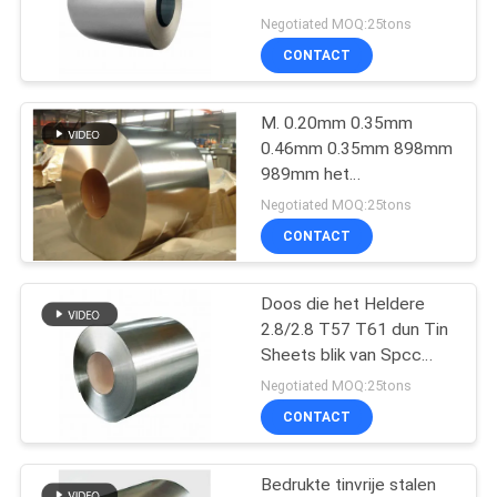
TH580 AISI
Negotiated MOQ:25tons
PRIVACYBELEID
CONTACT
24
M. 0.20mm 0.35mm
SPTE-blik
0.46mm 0.35mm 898mm
989mm het
Elektrolytische blik van
Negotiated MOQ:25tons
de roestweerstand voor
CONTACT
het blik van de het
blikdoos van de
voedselverpakking
Doos die het Heldere
16
2.8/2.8 T57 T61 dun Tin
Sheets blik van Spcc
Tinvrij staal
onthardt
Negotiated MOQ:25tons
CONTACT
Bedrukte tinvrije stalen