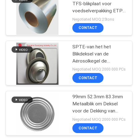
TFS-blikplaat voor
voedselverpakking ETP
13
TFS
Negotiated MOQ:25tons
CONTACT
Gedrukt Blik
SPTE-van het het
Blikdeksel van de
Aërosolkegel de
Koepelbodems voor
Negotiated MOQ:2000 000 PCs
Aërosol Tin Can Non Spill
CONTACT
14
Cover
99mm 52.3mm 83.3mm
Metaal Tin Plate
Metaalblik om Deksel
voor de Dekking van
Blikkenbodems
Negotiated MOQ:2000 000 PCs
CONTACT