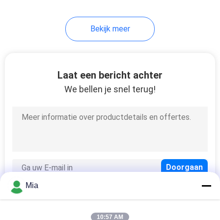
5
Bekijk meer
Tin Plated Steel
Sheet
Laat een bericht achter
We bellen je snel terug!
21
Blikvoedsel
Verpakking
Mia
10:57 AM