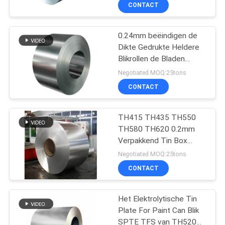
Steel For Beverage
KWALITEITSCONTROLE
CONTACT
CONTACTEER
0.24mm beëindigen de
93
Dikte Gedrukte Heldere
ONS
Blikrollen de Bladen
Blikdeksel
SPTE TFS van Blikrollen
Negotiated MOQ:25tons
NIEUWS
CONTACT
GEVALLEN
TH415 TH435 TH550
TH580 TH620 0.2mm
Verpakkend Tin Box
VERZOEK
85
Tinplate SPTE TFS
Negotiated MOQ:25tons
OM EEN
CONTACT
Blikrol
CITAAT
Het Elektrolytische Tin
Plate For Paint Can Blik
SITEMAP
SPTE TFS van TH520