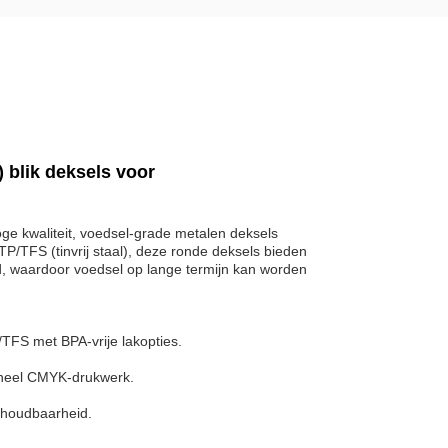
 blik deksels voor
oge kwaliteit, voedsel-grade metalen deksels
/TFS (tinvrij staal), deze ronde deksels bieden
d, waardoor voedsel op lange termijn kan worden
TFS met BPA-vrije lakopties.
ioneel CMYK-drukwerk.
e houdbaarheid.