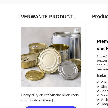
Produc
VERWANTE PRODUCTEN
Premi
voeds
Onze 15
ontwor
een sup
bewaar
Belan
✔ Voeds
✔ Uits
✔ Aanpa
Heavy-duty elektrolytische blikdeksels
✔ Meer
✔ Veili
voor voedselblikken |
✔ Hoog
Corrosiebestendig