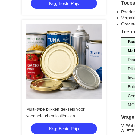
Toepa
Krijg Beste Prijs
Poeder
Verpak
Groente
Techn
Par
Mat
Dia
Dik
Inw
Bui
Cert
MO
Multi-type blikken deksels voor
voedsel-, chemicaliën- en
Vrage
spuitbussenverpakkingen
V: Wat 
Krijg Beste Prijs
A: ETP 