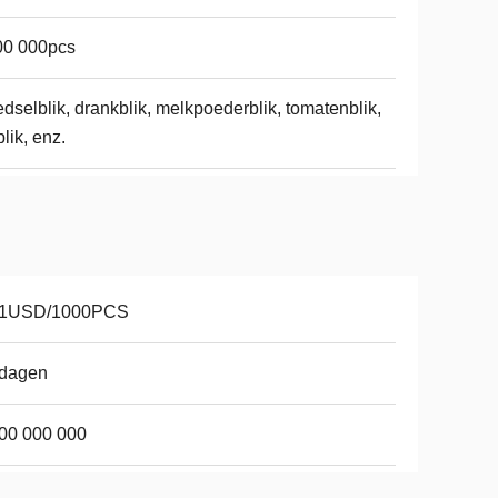
00 000pcs
dselblik, drankblik, melkpoederblik, tomatenblik,
blik, enz.
01USD/1000PCS
 dagen
00 000 000