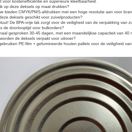
t voor kostenefficiëntie en superieure kleefbaarheid.
 ik op deze deksels op maat drukken?
 we bieden CMYK/PMS-afdrukken met een hoge resolutie aan voor bran
 deze deksels geschikt voor zuivelproducten?
luut! De BPA-vrije lak zorgt voor de veiligheid van de verpakking van 
is de doorlooptijd voor bulkorders?
maal gesproken 30-45 dagen, met een maandelijkse capaciteit van 40 m
 worden de deksels verpakt voor uitvoer?
ebruiken PE-film + gefumineerde houten pallets voor de veiligheid van