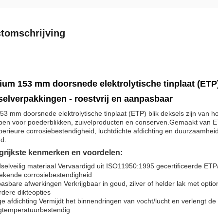
tomschrijving
um 153 mm doorsnede elektrolytische tinplaat (ETP)
elverpakkingen - roestvrij en aanpasbaar
3 mm doorsnede elektrolytische tinplaat (ETP) blik deksels zijn van h
pen voor poederblikken, zuivelproducten en conserven.Gemaakt van ETP
erieure corrosiebestendigheid, luchtdichte afdichting en duurzaamhei
d.
grijkste kenmerken en voordelen:
elveilig materiaal Vervaardigd uit ISO11950:1995 gecertificeerde ETP/
tekende corrosiebestendigheid
sbare afwerkingen Verkrijgbaar in goud, zilver of helder lak met opt
dere dikteopties
ge afdichting Vermijdt het binnendringen van vocht/lucht en verlengt d
temperatuurbestendig