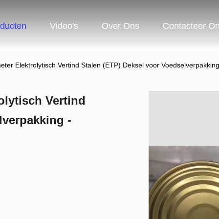
ducten
Video's
Over Ons
Contacteer O
r Elektrolytisch Vertind Stalen (ETP) Deksel voor Voedselverpakking
lytisch Vertind
lverpakking -