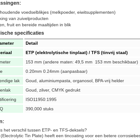
ssingen:
houdende voedselblikjes (melkpoeder, eiwitsupplementen)
king van zuivelproducten
n, fruit en bereide maaltijden in blik
ische specificaties
ameter
Detail
eriaal
ETP (elektrolytische tinplaat) / TFS (tinvrij staal)
meter
153 mm (andere maten: 49,5 mm  153 mm beschikbaar)
te
0.20mm 0.24mm (aanpasbaar)
endige lak
Goud, aluminiumpasta, organosol, BPA-vrij helder
tenlak
Goud, zilver, CMYK gedrukt
ificering
ISO11950:1995
Q
390,000 stuks
n:
is het verschil tussen ETP- en TFS-deksels?
(Electrolytic Tin Plate) heeft een tincoating voor een betere corrosiebe