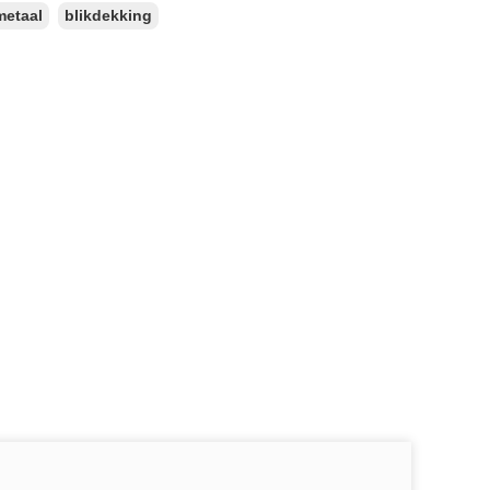
metaal
blikdekking