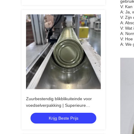
gebruik
V: Kan
A: Ja,
V: Zijn
A: Abso
V: Wat 
A: Nor
V: Hoe
A: We g
Zuurbestendig blikblikuiteinde voor
voedselverpakking | Superieure
afdichting
Krijg Beste Prijs