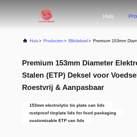
Huis
Pro
Huis
>
Producten
>
Blikdeksel
>
Premium 153mm Diamete
Premium 153mm Diameter Elektro
Stalen (ETP) Deksel voor Voedse
Roestvrij & Aanpasbaar
153mm electrolytic tin plate can lids
rustproof tinplate lids for food packaging
customizable ETP can lids