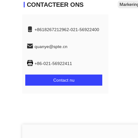
CONTACTEER ONS
Markeri
+8618267212962-021-56922400
quanye@spte.cn
+86-021-56922411
Contact nu