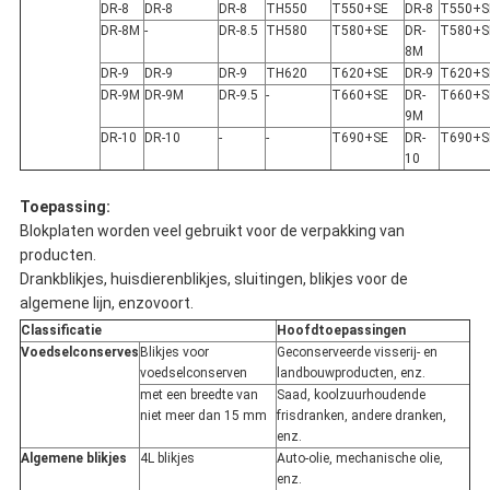
DR-8
DR-8
DR-8
TH550
T550+SE
DR-8
T550+S
DR-8M
-
DR-8.5
TH580
T580+SE
DR-
T580+S
8M
DR-9
DR-9
DR-9
TH620
T620+SE
DR-9
T620+S
DR-9M
DR-9M
DR-9.5
-
T660+SE
DR-
T660+S
9M
DR-10
DR-10
-
-
T690+SE
DR-
T690+S
10
Toepassing:
Blokplaten worden veel gebruikt voor de verpakking van
producten.
Drankblikjes, huisdierenblikjes, sluitingen, blikjes voor de
algemene lijn, enzovoort.
Classificatie
Hoofdtoepassingen
Voedselconserves
Blikjes voor
Geconserveerde visserij- en
voedselconserven
landbouwproducten, enz.
met een breedte van
Saad, koolzuurhoudende
niet meer dan 15 mm
frisdranken, andere dranken,
enz.
Algemene blikjes
4L blikjes
Auto-olie, mechanische olie,
enz.