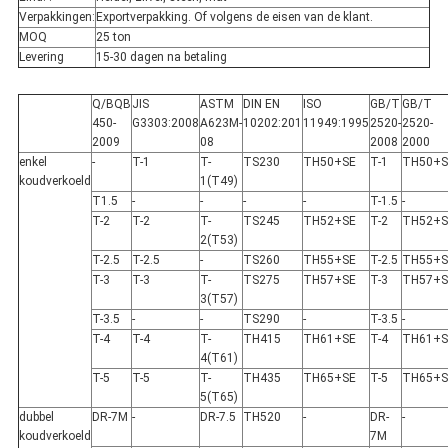
Verpakkingen:
Exportverpakking. Of volgens de eisen van de klant.
MOQ
25 ton
Levering
15-30 dagen na betaling
Q/BQB
JIS
ASTM
DIN EN
ISO
GB/T
GB/T
450-
G3303:2008
A623M-
10202:201
11949:1995
2520-
2520-
2009
08
2008
2000
enkel
-
T-1
T-
TS230
TH50+SE
T-1
TH50+S
koudverkoeld
1(T49)
T1.5
-
-
-
-
T-1.5
-
T-2
T-2
T-
TS245
TH52+SE
T-2
TH52+S
2(T53)
T-2.5
T-2.5
-
TS260
TH55+SE
T-2.5
TH55+S
T-3
T-3
T-
TS275
TH57+SE
T-3
TH57+S
3(T57)
T-3.5
-
-
TS290
-
T-3.5
-
T-4
T-4
T-
TH415
TH61+SE
T-4
TH61+S
4(T61)
T-5
T-5
T-
TH435
TH65+SE
T-5
TH65+S
5(T65)
dubbel
DR-7M
-
DR-7.5
TH520
-
DR-
-
koudverkoeld
7M