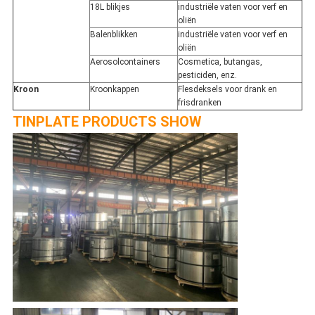
18L blikjes
industriële vaten voor verf en
oliën
Balenblikken
industriële vaten voor verf en
oliën
Aerosolcontainers
Cosmetica, butangas,
pesticiden, enz.
Kroon
Kroonkappen
Flesdeksels voor drank en
frisdranken
TINPLATE PRODUCTS SHOW