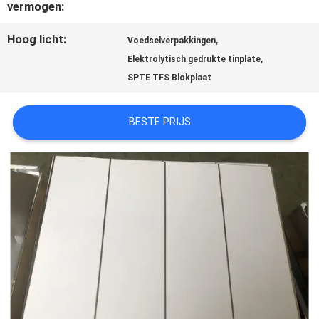
vermogen:
OM EEN
Hoog licht:
,
Voedselverpakkingen
CITAAT
,
Elektrolytisch gedrukte tinplate
SPTE TFS Blokplaat
SITEMAP
BESTE PRIJS
PRIVACYBELEID