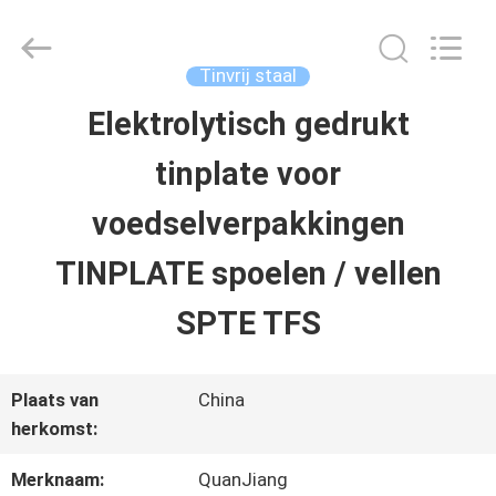
SHANGHAI
QUANYE
METAL
PACKAGING
Tinvrij staal
MATERIALS
CO.,LTD.
Elektrolytisch gedrukt
HUIS
All
Rights
tinplate voor
Reserved.
PRODUCTEN
voedselverpakkingen
TINPLATE spoelen / vellen
VIDEO'S
SPTE TFS
OVER
Plaats van
China
ONS
herkomst:
Merknaam:
QuanJiang