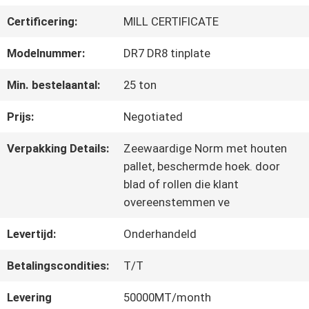
FABRIEKSREIS
Certificering:
MILL CERTIFICATE
KWALITEITSCONTROLE
Modelnummer:
DR7 DR8 tinplate
Min. bestelaantal:
25 ton
CONTACTEER
Prijs:
Negotiated
ONS
Verpakking Details:
Zeewaardige Norm met houten
pallet, beschermde hoek. door
blad of rollen die klant
NIEUWS
overeenstemmen ve
Levertijd:
Onderhandeld
GEVALLEN
Betalingscondities:
T/T
VERZOEK
Levering
50000MT/month