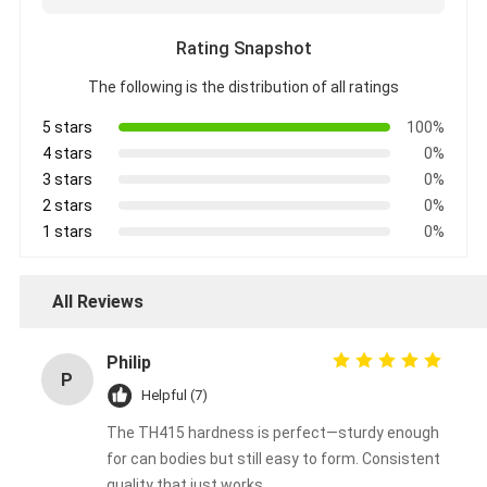
Rating Snapshot
The following is the distribution of all ratings
5 stars
100%
4 stars
0%
3 stars
0%
2 stars
0%
1 stars
0%
All Reviews
Philip
P
Helpful (7)
The TH415 hardness is perfect—sturdy enough
for can bodies but still easy to form. Consistent
quality that just works.