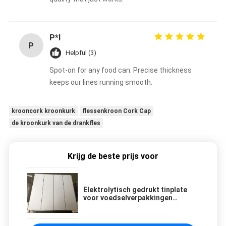
P*l
P
Helpful (3)
Spot-on for any food can. Precise thickness
keeps our lines running smooth.
krooncork kroonkurk
flessenkroon Cork Cap
de kroonkurk van de drankfles
Krijg de beste prijs voor
Elektrolytisch gedrukt tinplate
voor voedselverpakkingen
TINPLATE spoelen / vellen SPTE
TFS