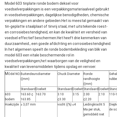
Model 603 tinplate ronde bodem deksel voor
voedselverpakkingen is een verpakkingsmateriaal
veel gebruikt
in voedselverpakkingen, dagelijkse benodigdheden, chemische
verpakkingen en andere gebieden.
Het is meestal gemaakt van
tin-geplatte staalplaat of tinvrij staal, met uitstekende roest-
en corrosiebestendigheid, en kan de kwaliteit en versheid van
voedsel effectief beschermen.Het heeft drie kenmerken van
duurzaamheid., een goede afdichting en corrosiebestendigheid.
In het algemeen speelt de ronde bodembekleding van blik van
model 603 een vitale beschermende rol in
voedselverpakkingen,het waarborgen van de veiligheid en
kwaliteit van levensmiddelen tijdens opslag en vervoer.
M
Odel NO.
Buitendeursdiameter
Chuck Diameter
Ronde
Gehal
((mm)
randhoogte
rubbe
((mm)
Standaard
Doelwit
Standaard
Doelwit
Standaard
Doelwit
Stan
603
163.60 ¢
163.70
3.10
3.15
2.00
2.10
110-
bodem
163.85
¢3.30
¢2.20
Hoekzijde
≥ 3,07 mm
vocht ((%) ≤4
Leidingkracht 5
Diept
Ma per stuk,
de sc
gemiddeld niet