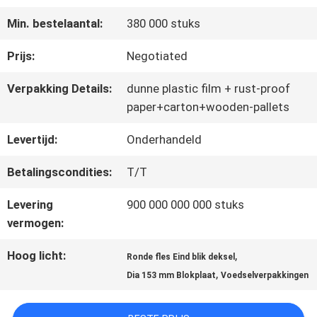
FABRIEKSREIS
Min. bestelaantal:
380 000 stuks
KWALITEITSCONTROLE
Prijs:
Negotiated
Verpakking Details:
dunne plastic film + rust-proof
CONTACTEER
paper+carton+wooden-pallets
ONS
Levertijd:
Onderhandeld
Betalingscondities:
T/T
NIEUWS
Levering
900 000 000 000 stuks
vermogen:
GEVALLEN
Hoog licht:
,
Ronde fles Eind blik deksel
,
Dia 153 mm Blokplaat
Voedselverpakkingen
VERZOEK