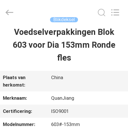
SHANGHAI
QUANYE
METAL
PACKAGING
Blikdeksel
MATERIALS
CO.,LTD.
Voedselverpakkingen Blok
HUIS
All
Rights
603 voor Dia 153mm Ronde
Reserved.
PRODUCTEN
fles
VIDEO'S
Plaats van
China
herkomst:
OVER
Merknaam:
QuanJiang
ONS
Certificering:
ISO9001
Modelnummer:
603#-153mm