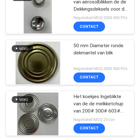
van aërosolblikken de de
Dekkingsdeksels voor de
popcornpan van de de
Negotiated MOQ:2000 000 PCs
sneeuwpartij van de
CONTACT
Aërosolnevel kunnen
behandelen
50 mm Diameter ronde
dekmantel van blik
Negotiated MOQ:2000 000 PCs
CONTACT
Het koekjes Ingeblikte
van de de melkketchup
van 200# 300# 603#
153mm DEKSEL van het
Negotiated MOQ:25 ton
het middagmaaltin
CONTACT