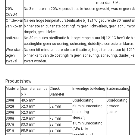
meer dan 3 Ma
20%
Na 3 minuten in 20% kopersulfaat te hebben geweekt, was er geen dui
CuSO4
Ontdekken
Na een hoge temperatuursterilisatie bij 121°C gedurende 30 minuten
van koken
binnenste en buitenste coatingfilm geen lichtverlies, geen schuimvo
rimpels, geen bleken.
antizuur
Na 30 minuten sterilisatie bij hoge temperatuur bij 121°C heeft de b
coatingfilm geen scheuring, scheuring, duidelijke corrosie en blaren.
Weerstand
Na een 60 minuten durende sterilisatie bij hoge temperatuur bij 121°
tegen
binnenkant van de coatingfilm geen scheuring, scheuring, duidelijke
zwavel
zwart worden.
Productshow
Modellen
Diameter van de
Chuck
Inwendige bekleding
Buitencoating
blik
Diameter
200#
49.5 mm
Goudcoating
Goudcoating
aluminiumcoating
gewoon
202#
52.3 mm
52 mm
tincoating
gedrukt
209#
62.3 mm
vleesvrij
300#
72.9 mm
73 mm
aluminiumcoating
307#
83.3 mm
83 mm
(BPA-NI is
401#
98.9 mm
99 mm
beschikbaar)