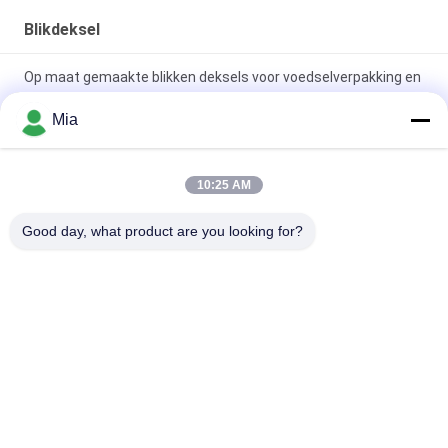
Blikdeksel
Op maat gemaakte blikken deksels voor voedselverpakking en
branding
Mia
Heavy-duty elektrolytische blikdeksels voor voedselblikken |
Corrosiebestendig
10:25 AM
Multi-type blikken deksels voor voedsel-, chemicaliën- en
Good day, what product are you looking for?
spuitbussenverpakkingen
populaire categorieën
Alle
Elektrolytisch Tin 
Blikbladen
Plate
Blikdeksel
Blikrol