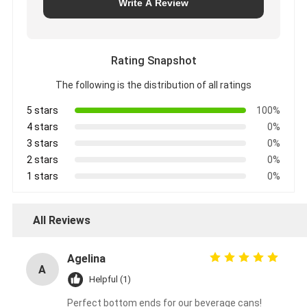
Write A Review
Rating Snapshot
The following is the distribution of all ratings
5 stars
100%
4 stars
0%
3 stars
0%
2 stars
0%
1 stars
0%
All Reviews
Agelina
A
Helpful (1)
Perfect bottom ends for our beverage cans!