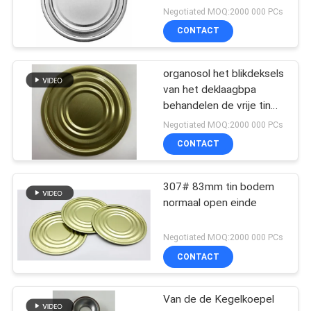
Negotiated MOQ:2000 000 PCs
CONTACT
organosol het blikdeksels
van het deklaagbpa
behandelen de vrije tin
de bodem van het het
Negotiated MOQ:2000 000 PCs
tinblik van 300# 82.2mm
CONTACT
73mm
307# 83mm tin bodem
normaal open einde
Negotiated MOQ:2000 000 PCs
CONTACT
Van de de Kegelkoepel