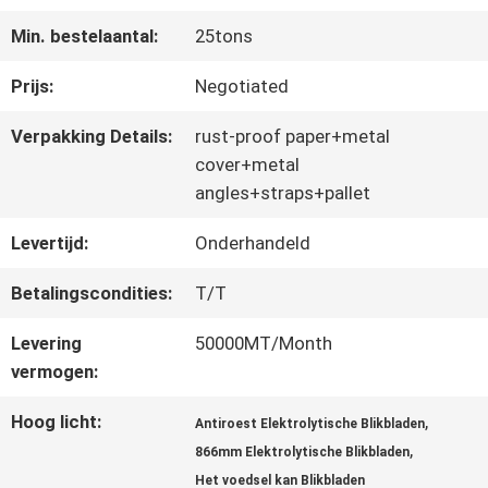
FABRIEKSREIS
Min. bestelaantal:
25tons
KWALITEITSCONTROLE
Prijs:
Negotiated
Verpakking Details:
rust-proof paper+metal
CONTACTEER
cover+metal
angles+straps+pallet
ONS
Levertijd:
Onderhandeld
Betalingscondities:
T/T
NIEUWS
Levering
50000MT/Month
vermogen:
GEVALLEN
Hoog licht:
,
Antiroest Elektrolytische Blikbladen
,
866mm Elektrolytische Blikbladen
VERZOEK
Het voedsel kan Blikbladen