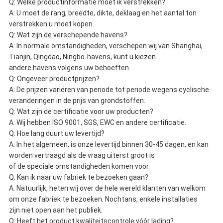
Q: Welke productinformatie moet ik verstrekken?
A: U moet de rang, breedte, dikte, deklaag en het aantal ton
verstrekken u moet kopen.
Q: Wat zijn de verschepende havens?
A: In normale omstandigheden, verschepen wij van Shanghai,
Tianjin, Qingdao, Ningbo-havens, kunt u kiezen
andere havens volgens uw behoeften.
Q: Ongeveer productprijzen?
A: De prijzen variëren van periode tot periode wegens cyclische
veranderingen in de prijs van grondstoffen.
Q: Wat zijn de certificatie voor uw producten?
A: Wij hebben ISO 9001, SGS, EWC en andere certificatie.
Q: Hoe lang duurt uw levertijd?
A: In het algemeen, is onze levertijd binnen 30-45 dagen, en kan
worden vertraagd als de vraag uiterst groot is
of de speciale omstandigheden komen voor.
Q: Kan ik naar uw fabriek te bezoeken gaan?
A: Natuurlijk, heten wij over de hele wereld klanten van welkom
om onze fabriek te bezoeken. Nochtans, enkele installaties
zijn niet open aan het publiek.
Q: Heeft het product kwaliteitscontrole vóór lading?