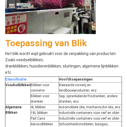
Toepassing van Blik
Het blik wordt wijd gebruikt voor de verpakking van producten.
Zoals voedselblikken,
drankblikken, huisdierenblikken, sluitingen, algemene lijnblikken
etc.
Classificatie
Hoofdtoepassingen
Voedselblikken
Blikken voor
Bewaarde visserij en
conserve
landbouwproducten, enz.
Blikken voor
Sap, sprankelende frisdranken, andere
dranken
dranken, enz.
Algemene
4L blikken
Automobiele olie, mechanische olie, enz.
Blikken
18L blikken
Industriële containers voor verf en oliën
Pail Cans
Industriële containers voor verf en oliën
Aërosolblikken
Schoonheidsmiddelen, butagas,