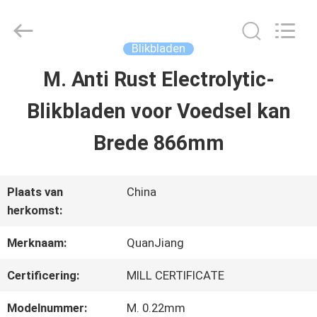
SHANGHAI
QUANYE
METAL
PACKAGING
Blikbladen
MATERIALS
CO.,LTD.
M. Anti Rust Electrolytic-
HUIS
All
Rights
Blikbladen voor Voedsel kan
Reserved.
PRODUCTEN
Brede 866mm
VIDEO'S
Plaats van
China
herkomst:
OVER
Merknaam:
QuanJiang
ONS
Certificering:
MILL CERTIFICATE
Modelnummer:
M. 0.22mm