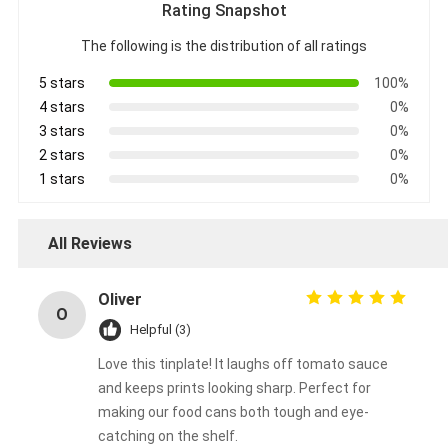
Rating Snapshot
The following is the distribution of all ratings
5 stars
100%
4 stars
0%
3 stars
0%
2 stars
0%
1 stars
0%
All Reviews
Oliver
O
Helpful (3)
Love this tinplate! It laughs off tomato sauce
and keeps prints looking sharp. Perfect for
making our food cans both tough and eye-
catching on the shelf.