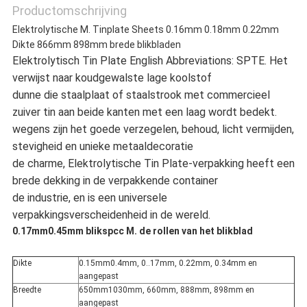
Productomschrijving
Elektrolytische M. Tinplate Sheets 0.16mm 0.18mm 0.22mm
Dikte 866mm 898mm brede blikbladen
Elektrolytisch Tin Plate English Abbreviations: SPTE. Het
verwijst naar koudgewalste lage koolstof
dunne die staalplaat of staalstrook met commercieel
zuiver tin aan beide kanten met een laag wordt bedekt.
wegens zijn het goede verzegelen, behoud, licht vermijden,
stevigheid en unieke metaaldecoratie
de charme, Elektrolytische Tin Plate-verpakking heeft een
brede dekking in de verpakkende container
de industrie, en is een universele
verpakkingsverscheidenheid in de wereld.
0.17mm0.45mm blikspcc M. de rollen van het blikblad
Dikte
0.15mm0.4mm, 0..17mm, 0.22mm, 0.34mm en
aangepast
Breedte
650mm1030mm, 660mm, 888mm, 898mm en
aangepast