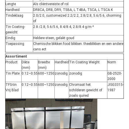
Lengte
Als cliëntvereiste of rol
Hardheid
DR8CA, DR8, DR9, T5BA, L T4BA, T5CA, L T5CA K
Tindeklaag
2.0/2.0, customeized 2.2/2.2, 2.8/2.8, 5.6/5.6, chorming
of
Tin Coating-
2.8 /2.8, 5.6/5.6, 8.4/8.4, 2.8/8.4 g/m ²
gewicht
Eindig
Heldere steen, gelakt goud
Toepassing
Chemische blikken.food blikken. theeblikken en een andere
cans.ect
Assortiment
Product
Dikte
Breedte
Hardheid
Tin Coating Weight
Norm
(mm)
(mm)
Tin Plate
0.12~0.55
600~1250
zonodig
zonodig
GB-2520-
2000
TFS-tin
0.12~0.55
600~1250
zonodig
Chromaat het
JISG3315-
Vrij Blad
schilderen gewicht of
1987
zoals quired