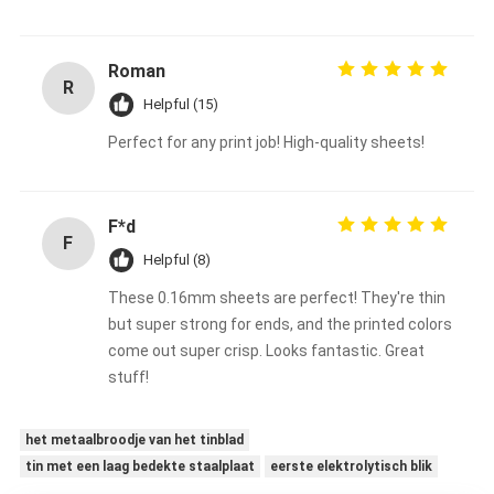
Roman
R
Helpful (15)
Perfect for any print job! High-quality sheets!
F*d
F
Helpful (8)
These 0.16mm sheets are perfect! They're thin
but super strong for ends, and the printed colors
come out super crisp. Looks fantastic. Great
stuff!
het metaalbroodje van het tinblad
tin met een laag bedekte staalplaat
eerste elektrolytisch blik