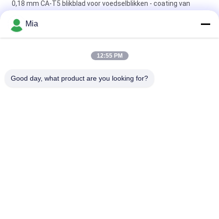
0,18 mm CA-T5 blikblad voor voedselblikken - coating van
2,8/2,8 g/m²
Mia
Elektrolytische tinplatenplaten en spoelen voor
voedselverpakkingen.
12:55 PM
Industrieel blikblad voor chemische en voedselverpakkingen |
Good day, what product are you looking for?
Roestbestendig
populaire categorieën
Alle
Elektrolytisch Tin 
Blikbladen
Plate
Blikdeksel
Blikrol
SPTE-Blik
Tinvrij Staal