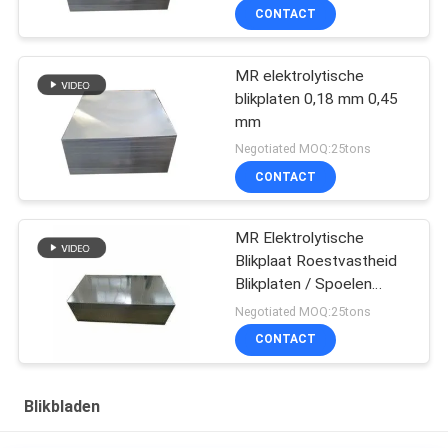
CONTACT
MR elektrolytische
blikplaten 0,18 mm 0,45
mm
Negotiated MOQ:25tons
CONTACT
MR Elektrolytische
Blikplaat Roestvastheid
Blikplaten / Spoelen
SPTE TFS
Negotiated MOQ:25tons
CONTACT
Blikbladen