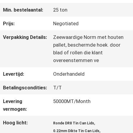
FABRIEKSREIS
Min. bestelaantal:
25 ton
KWALITEITSCONTROLE
Prijs:
Negotiated
Verpakking Details:
Zeewaardige Norm met houten
CONTACTEER
pallet, beschermde hoek. door
blad of rollen die klant
ONS
overeenstemmen ve
Levertijd:
Onderhandeld
NIEUWS
Betalingscondities:
T/T
Levering
50000MT/Month
GEVALLEN
vermogen:
Hoog licht:
,
Ronde DR8 Tin Can Lids
VERZOEK
,
0.22mm Dikte Tin Can Lids