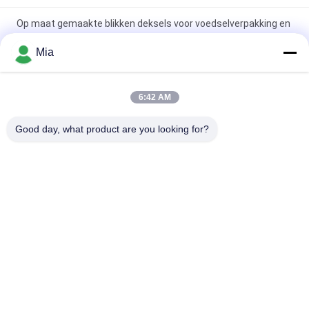
Op maat gemaakte blikken deksels voor voedselverpakking en
branding
Mia
Heavy-duty elektrolytische blikdeksels voor voedselblikken |
Corrosiebestendig
6:42 AM
Multi-type blikken deksels voor voedsel-, chemicaliën- en
Good day, what product are you looking for?
spuitbussenverpakkingen
populaire categorieën
Alle
Elektrolytisch Tin 
Blikbladen
Plate
Blikdeksel
Blikrol