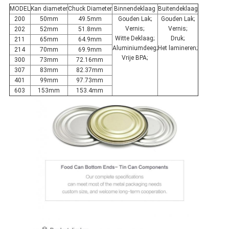
MODEL
Kan diameter
Chuck Diameter
Binnendeklaag
Buitendeklaag
200
50mm
49.5mm
Gouden Lak;
Gouden Lak;
Vernis;
Vernis;
202
52mm
51.8mm
Witte Deklaag;
Druk;
211
65mm
64.9mm
Aluminiumdeeg;
Het lamineren;
214
70mm
69.9mm
Vrije BPA;
300
73mm
72.16mm
307
83mm
82.37mm
401
99mm
97.73mm
603
153mm
153.4mm