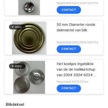
popcornpan van de de
Negotiated MOQ:2000 000 PCs
sneeuwpartij van de
CONTACT
Aërosolnevel kunnen
behandelen
50 mm Diameter ronde
dekmantel van blik
Negotiated MOQ:2000 000 PCs
CONTACT
Het koekjes Ingeblikte
van de de melkketchup
van 200# 300# 603#
153mm DEKSEL van het
Negotiated MOQ:25 ton
het middagmaaltin
CONTACT
Blikdeksel