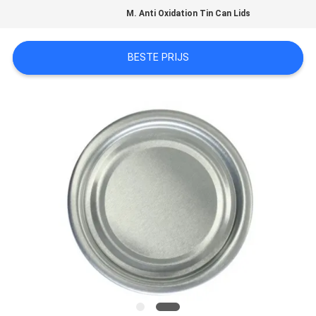
OM EEN
M. Anti Oxidation Tin Can Lids
CITAAT
BESTE PRIJS
SITEMAP
PRIVACYBELEID