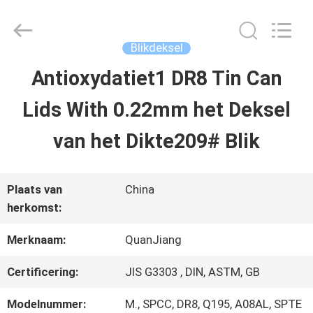
SHANGHAI
QUANYE
METAL
PACKAGING
Blikdeksel
MATERIALS
CO.,LTD.
Antioxydatiet1 DR8 Tin Can
HUIS
All
Rights
Lids With 0.22mm het Deksel
Reserved.
PRODUCTEN
van het Dikte209# Blik
VIDEO'S
Plaats van
China
herkomst:
OVER
Merknaam:
QuanJiang
ONS
Certificering:
JIS G3303 , DIN, ASTM, GB
Modelnummer:
M., SPCC, DR8, Q195, A08AL, SPTE