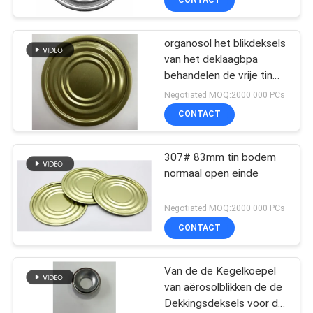
CONTACT
organosol het blikdeksels
van het deklaagbpa
behandelen de vrije tin
de bodem van het het
Negotiated MOQ:2000 000 PCs
tinblik van 300# 82.2mm
CONTACT
73mm
307# 83mm tin bodem
normaal open einde
Negotiated MOQ:2000 000 PCs
CONTACT
Van de de Kegelkoepel
van aërosolblikken de de
Dekkingsdeksels voor de