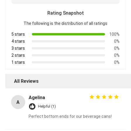
Rating Snapshot
The following is the distribution of all ratings
5 stars
100%
4 stars
0%
3 stars
0%
2 stars
0%
1 stars
0%
All Reviews
Agelina
A
Helpful (1)
Perfect bottom ends for our beverage cans!