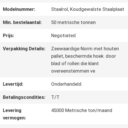
FABRIEKSREIS
Modelnummer:
Staalrol, Koudgewalste Staalplaat
KWALITEITSCONTROLE
Min. bestelaantal:
50 metrische tonnen
Prijs:
Negotiated
CONTACTEER
Verpakking Details:
Zeewaardige Norm met houten
ONS
pallet, beschermde hoek. door
blad of rollen die klant
overeenstemmen ve
NIEUWS
Levertijd:
Onderhandeld
Betalingscondities:
T/T
GEVALLEN
Levering
45000 Metrische ton/maand
vermogen:
VERZOEK