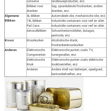
conserve
landbouwproducten, enz.
Blikken voor
Sap, sprankelende frisdranken, andere
dranken
dranken, enz.
Algemene
4L blikken
Automobiele olie, mechanische olie, enz.
Blikken
18L blikken
Industriële containers voor verf en oliën
Pail Cans
Industriële containers voor verf en oliën
Aërosolblikken
Schoonheidsmiddelen, butagas,
pesticide, enz.
Kroon
Kroonkurken
Alcoholische drank,
frisdrankenkroonkurken
Anderen
Elektronische
Elektronische punten zoals TV,
Componenten
tunergevallen, enz.
Elektronische
Elektronische punten zoals elektrische
Kruik
kooktoestellen, enz.
Anderen
Andere shell van batterijen, speelgoed,
kantoorbehoeften, enz.