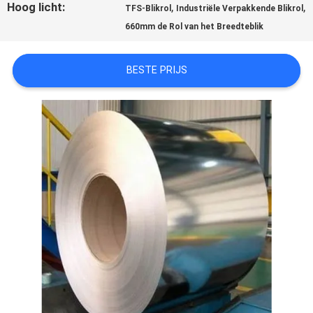
Hoog licht:
,
,
TFS-Blikrol
Industriële Verpakkende Blikrol
OM EEN
660mm de Rol van het Breedteblik
CITAAT
BESTE PRIJS
SITEMAP
PRIVACYBELEID