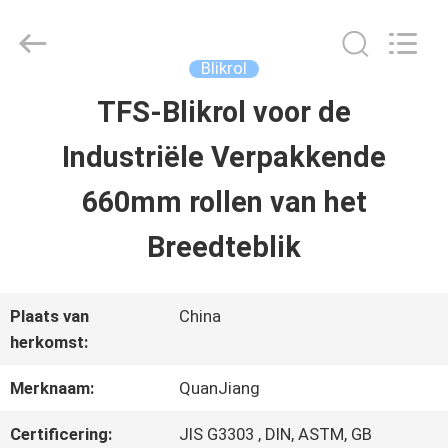
SHANGHAI
QUANYE
METAL
PACKAGING
Blikrol
MATERIALS
CO.,LTD.
TFS-Blikrol voor de
HUIS
All
Rights
Industriële Verpakkende
Reserved.
PRODUCTEN
660mm rollen van het
Breedteblik
VIDEO'S
Plaats van
China
OVER
herkomst:
ONS
Merknaam:
QuanJiang
Certificering:
JIS G3303 , DIN, ASTM, GB