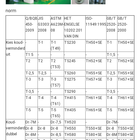
norm
Q/BQB
JIS
ASTM
HET
ISO-
GB/T
GB/T
450-
G3303:
A623M-
ENGELSE
11949:1995
2520-
2520-
2009
2008
08
10202:201
2008
2000
VAN DIN
Kies koud-
-
T-1
T-1
TS230
TH50+SE
T-1
TH50+SE
verminderd
(T49)
uit
T1.5
-
-
-
-
T-1,5
-
T2
T2
T2
TS245
TH52+SE
T2
TH52+SE
(T53)
T-2,5
T-2,5
-
TS260
TH55+SE
T-2,5
TH55+SE
T-3
T-3
T-3
TS275
TH57+SE
T-3
TH57+SE
(T57)
T-3,5
-
-
TS290
-
T-3,5
-
T-4
T-4
T-4
TH415
TH61+SE
T-4
TH61+SE
(T61)
T-5
T-5
T-5
TH435
TH65+SE
T-5
TH65+SE
(T65)
Koud-
Dr.-7M
-
Dr.-7,5
TH520
-
Dr.-7M
-
verminderd
Dr.-8
Dr.-8
Dr.-8
TH550
T550+SE
Dr.-8
T550+SE
dubbel
Dr.-8M
-
Dr.-8,5
TH580
T580+SE
Dr.-8M
T580+SE