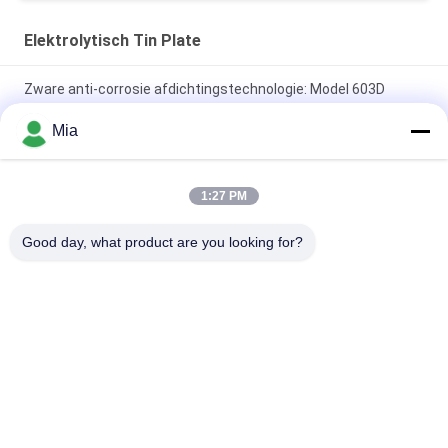
Elektrolytisch Tin Plate
Zware anti-corrosie afdichtingstechnologie: Model 603D
153mm industriële voedselblikken
Mia
MR-kwaliteit elektrolytische blikplaten voor de productie van
voedselblikken
1:27 PM
Elektrolytische blikrol voor industriële verpakkingen |
Good day, what product are you looking for?
Roestbestendig
populaire categorieën
Alle
Elektrolytisch Tin 
Blikbladen
Plate