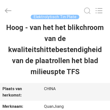
SHANGHAI
QUANYE
METAL
PACKAGING
Elektrolytisch Tin Plate
MATERIALS
CO.,LTD.
Hoog - van het het blikchroom
HUIS
All
Rights
van de
Reserved.
PRODUCTEN
kwaliteitshittebestendigheid
van de plaatrollen het blad
VIDEO'S
milieuspte TFS
OVER
Plaats van
CHINA
ONS
herkomst:
Merknaam:
QuanJiang