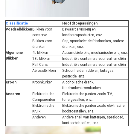
Classificatie
Hoofdtoepassingen
Voedselblikken
Blikken voor
Bewaarde visserij en
conserve
landbouwproducten, enz.
Blikken voor
Sap, sprankelende frisdranken, andere
dranken
dranken, enz.
Algemene
4L blikken
Automobiele olie, mechanische olie, enz.
Blikken
18L blikken
Industriële containers voor verf en oliën
Pail Cans
Industriële containers voor verf en oliën
Aërosolblikken
Schoonheidsmiddelen, butagas,
pesticide, enz.
Kroon
Kroonkurken
Alcoholische drank,
frisdrankenkroonkurken
Anderen
Elektronische
Elektronische punten zoals TV,
Componenten
tunergevallen, enz.
Elektronische
Elektronische punten zoals elektrische
Kruik
kooktoestellen, enz.
Anderen
Andere shell van batterijen, speelgoed,
kantoorbehoeften, enz.