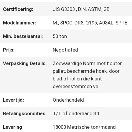
FABRIEKSREIS
Certificering:
JIS G3303 , DIN, ASTM, GB
KWALITEITSCONTROLE
Modelnummer:
M., SPCC, DR8, Q195, A08AL, SPTE
Min. bestelaantal:
50 ton
CONTACTEER
Prijs:
Negotiated
ONS
Verpakking Details:
Zeewaardige Norm met houten
pallet, beschermde hoek. door
blad of rollen die klant
NIEUWS
overeenstemmen ve
Levertijd:
Onderhandeld
GEVALLEN
Betalingscondities:
T/T of onderhandeld
VERZOEK
Levering
18000 Metrische ton/maand