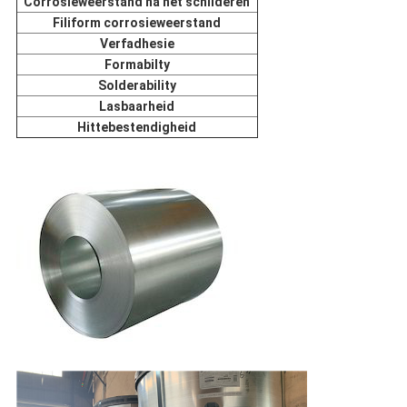
Corrosieweerstand na het schilderen
Filiform corrosieweerstand
Verfadhesie
Formabilty
Solderability
Lasbaarheid
Hittebestendigheid