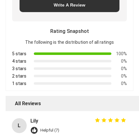
Write A Review
Rating Snapshot
The following is the distribution of all ratings
5 stars
100%
4 stars
0%
3 stars
0%
2 stars
0%
1 stars
0%
All Reviews
Lily
L
Helpful (7)