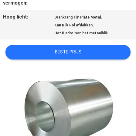
vermogen:
OM EEN
Hoog licht:
,
Drankrang Tin Plate Metal
CITAAT
,
Kan Blik Rol afdekken
Het Bladrol van het metaalblik
SITEMAP
BESTE PRIJS
PRIVACYBELEID