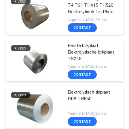
T4 T61 TH415 TH520
Elektrolytisch Tin Plate
SPTE TFS
Negotiated MOQ:25tons
CONTACT
Eerste blikplaat
Elektrolytische blikplaat
TS245
Negotiated MOQ:25tons
CONTACT
Elektrolytisch tinplaat
DR8 TH550
Negotiated MOQ:25tons
CONTACT