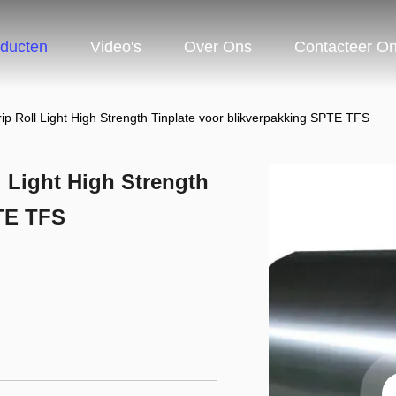
ducten
Video's
Over Ons
Contacteer O
p Roll Light High Strength Tinplate voor blikverpakking SPTE TFS
 Light High Strength
PTE TFS