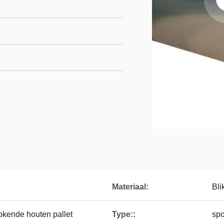
Materiaal:
Bl
okende houten pallet
Type::
spo