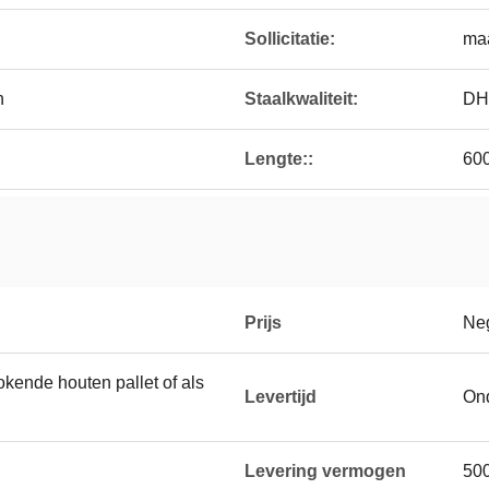
Sollicitatie:
maa
n
Staalkwaliteit:
DH
Lengte::
60
Prijs
Neg
okende houten pallet of als
Levertijd
On
Levering vermogen
500