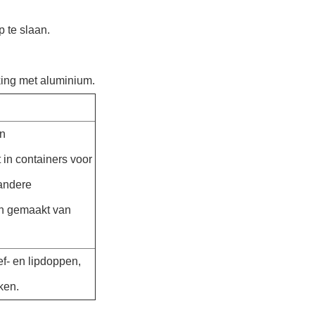
 te slaan.
king met aluminium.
an
in containers voor
 andere
jn gemaakt van
f- en lipdoppen,
ken.