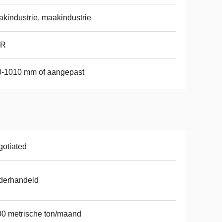
kindustrie, maakindustrie
R
0-1010 mm of aangepast
otiated
derhandeld
0 metrische ton/maand