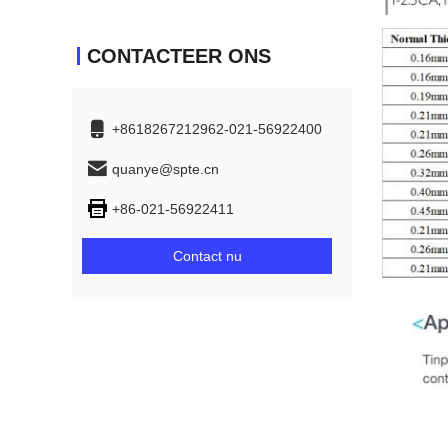
CONTACTEER ONS
+8618267212962-021-56922400
quanye@spte.cn
+86-021-56922411
Contact nu