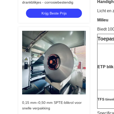
Handigh
drankblikjes - corrosiebestendig
Licht en 
Krijg Beste Prijs
Milieu
Biedt 100
Toepas
ETP blik
TFS tinvri
0,15 mm–0,50 mm SPTE-blikrol voor
snelle verpakking
Specifica