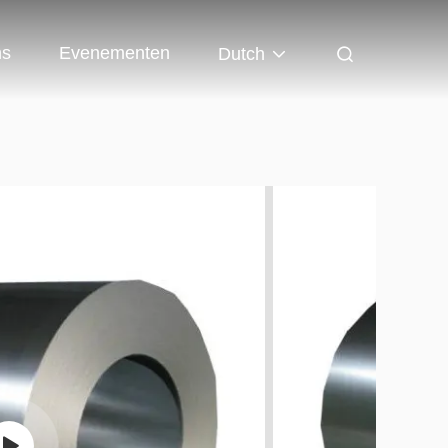
ns
Evenementen
Dutch