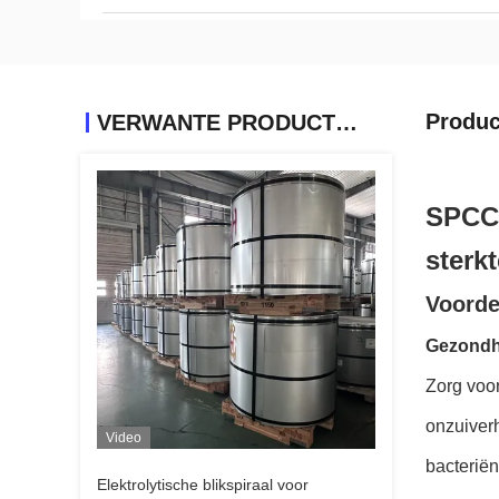
Produc
VERWANTE PRODUCTEN
SPCC 
sterkt
Voorde
Gezondh
Zorg voo
onzuiver
Video
bacteriën
Elektrolytische blikspiraal voor