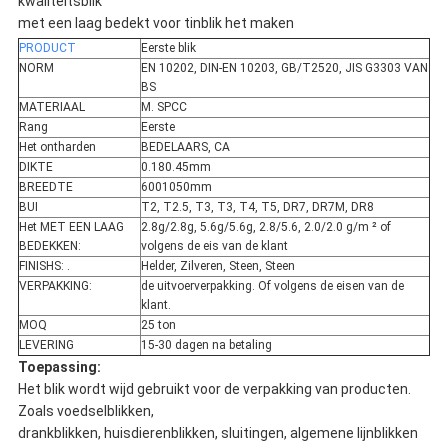
kwaliteitsblik
met een laag bedekt voor tinblik het maken
PRODUCT
Eerste blik
NORM
EN 10202, DIN-EN 10203, GB/T2520, JIS G3303 VAN
BS
MATERIAAL
M. SPCC
Rang
Eerste
Het ontharden
BEDELAARS, CA
DIKTE
0.180.45mm
BREEDTE
6001050mm
BUI
T2, T2.5, T3, T3, T4, T5, DR7, DR7M, DR8
Het MET EEN LAAG
2.8g/2.8g, 5.6g/5.6g, 2.8/5.6, 2.0/2.0 g/m ² of
BEDEKKEN:
volgens de eis van de klant
FINISHS: .
Helder, Zilveren, Steen, Steen
VERPAKKING:
de uitvoerverpakking. Of volgens de eisen van de
klant.
MOQ
25 ton
LEVERING
15-30 dagen na betaling
Toepassing:
Het blik wordt wijd gebruikt voor de verpakking van producten.
Zoals voedselblikken,
drankblikken, huisdierenblikken, sluitingen, algemene lijnblikken