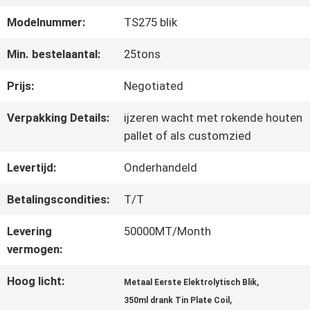
FABRIEKSREIS
Modelnummer:
TS275 blik
KWALITEITSCONTROLE
Min. bestelaantal:
25tons
Prijs:
Negotiated
CONTACTEER
Verpakking Details:
ijzeren wacht met rokende houten
ONS
pallet of als customzied
Levertijd:
Onderhandeld
NIEUWS
Betalingscondities:
T/T
Levering
50000MT/Month
GEVALLEN
vermogen:
Hoog licht:
,
Metaal Eerste Elektrolytisch Blik
VERZOEK
,
350ml drank Tin Plate Coil