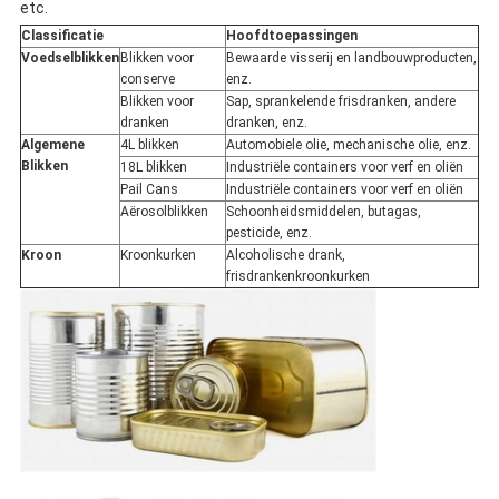
etc.
Classificatie
Hoofdtoepassingen
Voedselblikken
Blikken voor
Bewaarde visserij en landbouwproducten,
conserve
enz.
Blikken voor
Sap, sprankelende frisdranken, andere
dranken
dranken, enz.
Algemene
4L blikken
Automobiele olie, mechanische olie, enz.
Blikken
18L blikken
Industriële containers voor verf en oliën
Pail Cans
Industriële containers voor verf en oliën
Aërosolblikken
Schoonheidsmiddelen, butagas,
pesticide, enz.
Kroon
Kroonkurken
Alcoholische drank,
frisdrankenkroonkurken