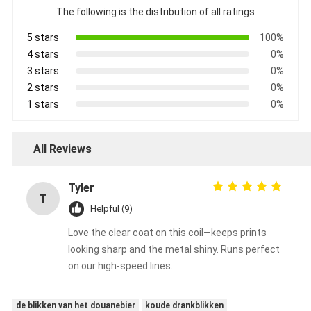
The following is the distribution of all ratings
5 stars
100%
4 stars
0%
3 stars
0%
2 stars
0%
1 stars
0%
All Reviews
Tyler
T
Helpful (9)
Love the clear coat on this coil—keeps prints
looking sharp and the metal shiny. Runs perfect
on our high-speed lines.
de blikken van het douanebier
koude drankblikken