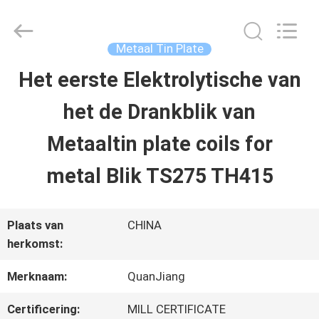
SHANGHAI
QUANYE
METAL
PACKAGING
Metaal Tin Plate
MATERIALS
CO.,LTD.
Het eerste Elektrolytische van
HUIS
All
Rights
het de Drankblik van
Reserved.
PRODUCTEN
Metaaltin plate coils for
metal Blik TS275 TH415
VIDEO'S
Plaats van
CHINA
OVER
herkomst:
ONS
Merknaam:
QuanJiang
Certificering:
MILL CERTIFICATE