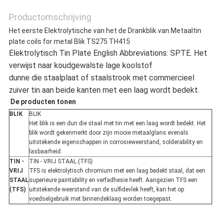
Productomschrijving
Het eerste Elektrolytische van het de Drankblik van Metaaltin
plate coils for metal Blik TS275 TH415
Elektrolytisch Tin Plate English Abbreviations: SPTE. Het
verwijst naar koudgewalste lage koolstof
dunne die staalplaat of staalstrook met commercieel
zuiver tin aan beide kanten met een laag wordt bedekt.
De producten tonen
BLIK
BLIK
Het blik is een dun die staal met tin met een laag wordt bedekt. Het
blik wordt gekenmerkt door zijn mooie metaalglans evenals
uitstekende eigenschappen in corrosieweerstand, solderability en
lasbaarheid.
TIN -
TIN - VRIJ STAAL (TFS)
VRIJ
TFS is elektrolytisch chromium met een laag bedekt staal, dat een
STAAL
superieure paintability en verfadhesie heeft. Aangezien TFS een
(TFS)
uitstekende weerstand van de sulfidevlek heeft, kan het op
voedselgebruik met binnendeklaag worden toegepast.