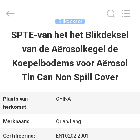
SHANGHAI
QUANYE
METAL
PACKAGING
Blikdeksel
MATERIALS
CO.,LTD.
SPTE-van het het Blikdeksel
HUIS
All
Rights
van de Aërosolkegel de
Reserved.
PRODUCTEN
Koepelbodems voor Aërosol
Tin Can Non Spill Cover
VIDEO'S
Plaats van
CHINA
OVER
herkomst:
ONS
Merknaam:
QuanJiang
Certificering:
EN10202:2001