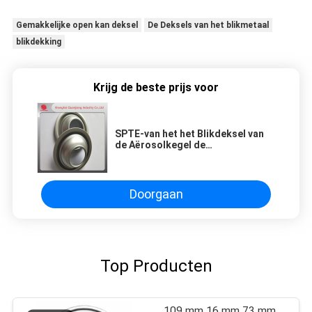
Gemakkelijke open kan deksel
De Deksels van het blikmetaal
blikdekking
Krijg de beste prijs voor
SPTE-van het het Blikdeksel van
de Aërosolkegel de
Koepelbodems voor Aërosol Tin
Can Non Spill Cover
Doorgaan
Top Producten
109 mm 16 mm 73 mm