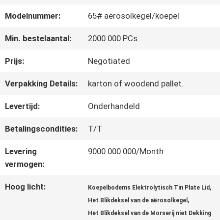
FABRIEKSREIS
Modelnummer:
65# aërosolkegel/koepel
KWALITEITSCONTROLE
Min. bestelaantal:
2000 000 PCs
Prijs:
Negotiated
CONTACTEER
Verpakking Details:
karton of woodend pallet.
ONS
Levertijd:
Onderhandeld
Betalingscondities:
T/T
NIEUWS
Levering
9000 000 000/Month
vermogen:
GEVALLEN
Hoog licht:
,
Koepelbodems Elektrolytisch Tin Plate Lid
,
Het Blikdeksel van de aërosolkegel
VERZOEK
Het Blikdeksel van de Morserij niet Dekking