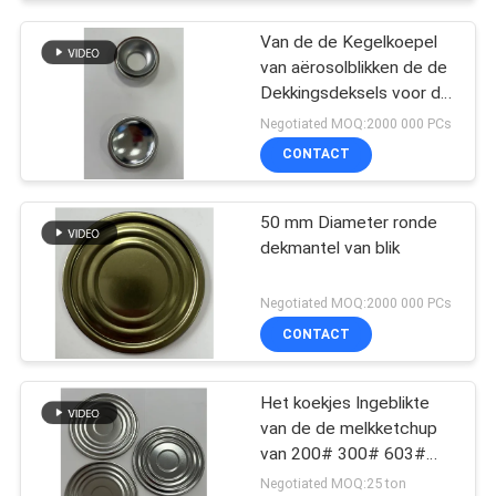
Van de de Kegelkoepel
van aërosolblikken de de
Dekkingsdeksels voor de
popcornpan van de de
Negotiated MOQ:2000 000 PCs
sneeuwpartij van de
CONTACT
Aërosolnevel kunnen
behandelen
50 mm Diameter ronde
dekmantel van blik
Negotiated MOQ:2000 000 PCs
CONTACT
Het koekjes Ingeblikte
van de de melkketchup
van 200# 300# 603#
153mm DEKSEL van het
Negotiated MOQ:25 ton