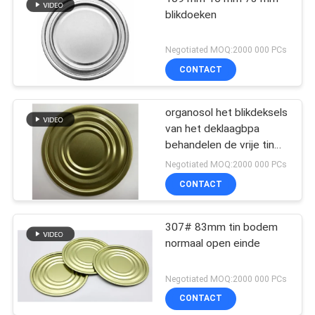
blikdoeken
Negotiated MOQ:2000 000 PCs
CONTACT
organosol het blikdeksels
van het deklaagbpa
behandelen de vrije tin
de bodem van het het
Negotiated MOQ:2000 000 PCs
tinblik van 300# 82.2mm
CONTACT
73mm
307# 83mm tin bodem
normaal open einde
Negotiated MOQ:2000 000 PCs
CONTACT