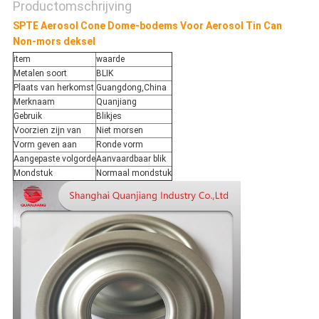
Productomschrijving
SPTE Aerosol Cone Dome-bodems Voor Aerosol Tin Can
Non-mors deksel
item
waarde
Metalen soort
BLIK
Plaats van herkomst
Guangdong,China
Merknaam
Quanjiang
Gebruik
Blikjes
Voorzien zijn van
Niet morsen
Vorm geven aan
Ronde vorm
Aangepaste volgorde
Aanvaardbaar blik
Mondstuk
Normaal mondstuk