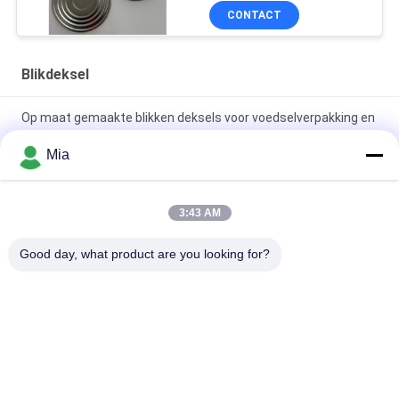
het middagmaaltin
CONTACT
Blikdeksel
Op maat gemaakte blikken deksels voor voedselverpakking en
branding
Mia
Heavy-duty elektrolytische blikdeksels voor voedselblikken |
Corrosiebestendig
3:43 AM
Multi-type blikken deksels voor voedsel-, chemicaliën- en
Good day, what product are you looking for?
spuitbussenverpakkingen
populaire categorieën
Alle
Elektrolytisch Tin 
Blikbladen