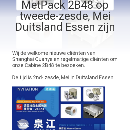
KWALITEITSCONTROLE
MetPack 2B48 op
tweede-zesde, Mei
CONTACTEER
Duitsland Essen zijn
ONS
NIEUWS
Wij de welkome nieuwe cliënten van
Shanghai Quanye en regelmatige cliënten om
onze Cabine 2B48 te bezoeken.
GEVALLEN
De tijd is 2nd- zesde, Mei in Duitsland Essen.
VERZOEK
OM EEN
CITAAT
SITEMAP