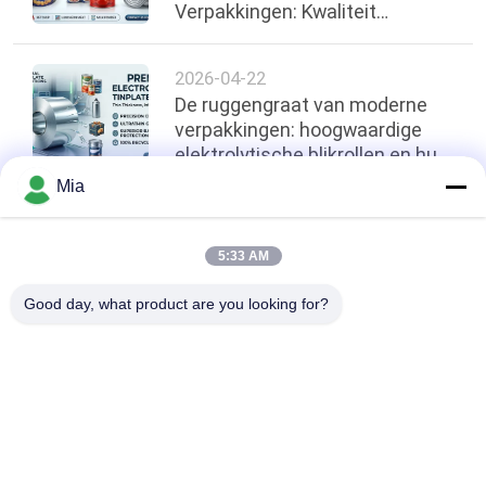
Verpakkingen: Kwaliteit
Engineering voor de
Wereldwijde Voedselindustrie
2026-04-22
De ruggengraat van moderne
verpakkingen: hoogwaardige
elektrolytische blikrollen en hun
industriële impact
Mia
Terug naar boven
5:33 AM
Good day, what product are you looking for?
populaire categorieën
Alle
Elektrolytisch Tin 
Blikbladen
Plate
Blikdeksel
Blikrol